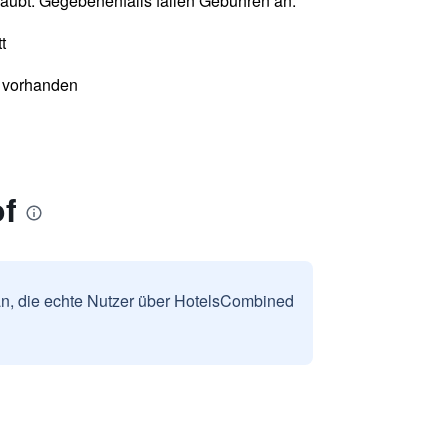
laubt. Gegebenenfalls fallen Gebühren an.
t
 vorhanden
of
n, die echte Nutzer über HotelsCombined