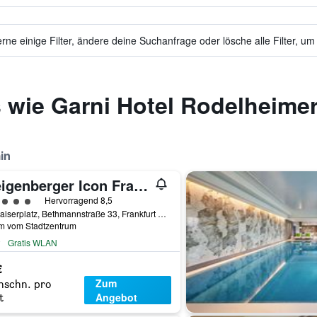
ne einige Filter, ändere deine Suchanfrage oder lösche alle Filter, um
 wie Garni Hotel Rodelheime
in
Steigenberger Icon Frankfurter Hof
rtungskategorie 5
Hervorragend 8,5
Am Kaiserplatz, Bethmannstraße 33, Frankfurt am Main, Hessen, Deutschland
km vom Stadtzentrum
Gratis WLAN
€
Zum
hschn. pro
Angebot
t