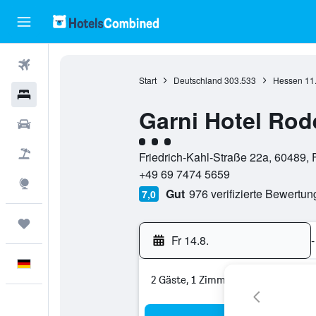
Flüge
Start
Deutschland
303.533
Hessen
11
Hotels
Garni Hotel Rod
Mietwagen
Bewertungskategorie 3
Pauschalreisen
Friedrich-Kahl-Straße 22a, 60489,
+49 69 7474 5659
Explore
Gut
976 verifizierte Bewertu
7,0
Trips
Fr 14.8.
-
Deutsch
2 Gäste, 1 Zimmer