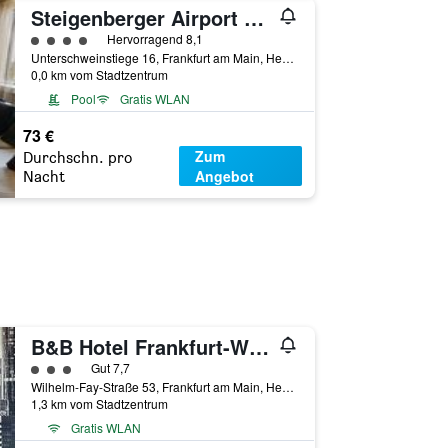
Steigenberger Airport Hotel
Bewertungskategorie 4
Hervorragend 8,1
Unterschweinstiege 16, Frankfurt am Main, Hessen, Deutschland
0,0 km vom Stadtzentrum
Pool
Gratis WLAN
73 €
Zum
Durchschn. pro
Angebot
Nacht
B&B Hotel Frankfurt-West
Bewertungskategorie 3
Gut 7,7
Wilhelm-Fay-Straße 53, Frankfurt am Main, Hessen, Deutschland
1,3 km vom Stadtzentrum
Gratis WLAN