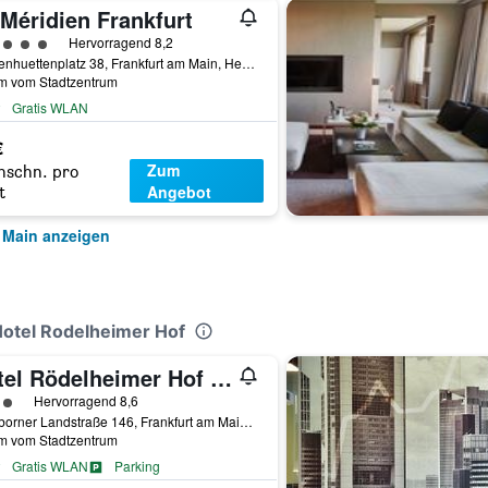
Méridien Frankfurt
rtungskategorie 5
Hervorragend 8,2
Wiesenhuettenplatz 38, Frankfurt am Main, Hessen, Deutschland
km vom Stadtzentrum
Gratis WLAN
€
Zum
hschn. pro
Angebot
t
 Main anzeigen
Hotel Rodelheimer Hof
Hotel Rödelheimer Hof - Am Wasserturm
rtungskategorie 3
Hervorragend 8,6
Eschborner Landstraße 146, Frankfurt am Main, Hessen, Deutschland
km vom Stadtzentrum
Gratis WLAN
Parking