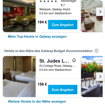
5 Sterne
Hervorragend
8,7
Wellpark, Galway, Irland
0,0 km vom Stadtzentrum
194 €
Zum Angebot
Mehr Top-Hotels in Galway anzeigen
Hotels in des Nähe des Galway Budget Accommodation
St. Judes Lodge B&B
24 College Road, Galway, Irland
0,0 km vom Stadtzentrum
156 €
Zum Angebot
Weitere Hotels in der Nähe anzeigen