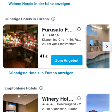
Weitere Hotels in der Nähe anzeigen
Günstige Hotels in Furano
Furusato Furano
1 Stern
Gut 7,5
Kitanomine-Cho 14-50, Furano, Japan
2,0 km vom Stadtzentrum
41 €
Zum Angebot
Günstigste Hotels in Furano anzeigen
Empfohlene Hotels
Winery Hotel And Condominium Hitohana
3 Sterne
Hervorragend 9,2
23-10 Kitanomine, Furano, Japan