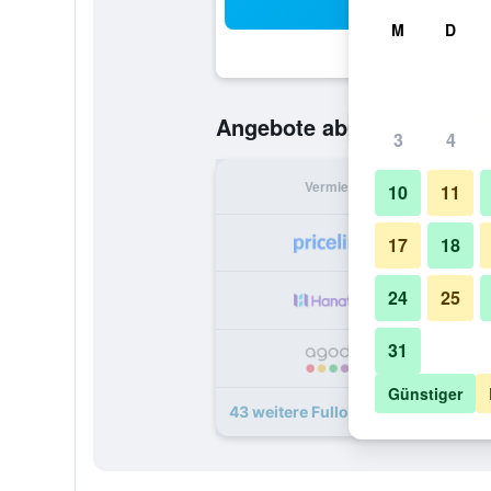
Suc
M
D
69 €
Angebote ab
/
Günstigste O
3
4
Vermieter
pr
10
11
17
18
24
25
31
Günstiger
43 weitere Fullon Hotel Kaohsiun