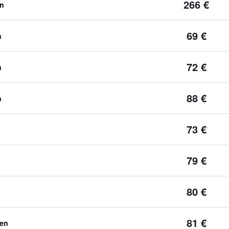
266 €
en
69 €
n
72 €
n
88 €
n
73 €
79 €
80 €
81 €
ben