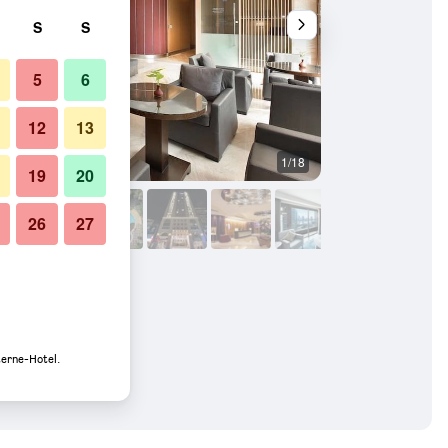
S
S
5
6
12
13
1/18
Sonstige
19
20
26
27
terne-Hotel.