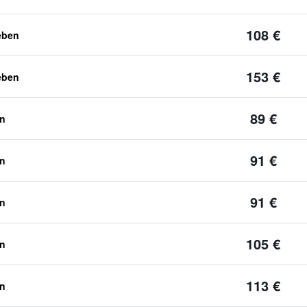
108 €
eben
153 €
eben
89 €
en
91 €
en
91 €
en
105 €
en
113 €
en