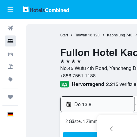
Flüge
Start
Taiwan
18.120
Kaohsiung
740
Hotels
Fullon Hotel Ka
Mietwagen
4 Sterne
Pauschalreisen
No.45 Wufu 4th Road, Yancheng Dis
+886 7551 1188
Explore
Hervorragend
2.215 verifizi
8,3
Trips
Do 13.8.
-
Deutsch
2 Gäste, 1 Zimmer