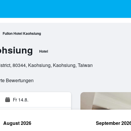
Fullon Hotel Kaohsiung
ohsiung
Hotel
trict, 80344, Kaohsiung, Kaohsiung, Taiwan
erte Bewertungen
Fr 14.8.
August 2026
September 202