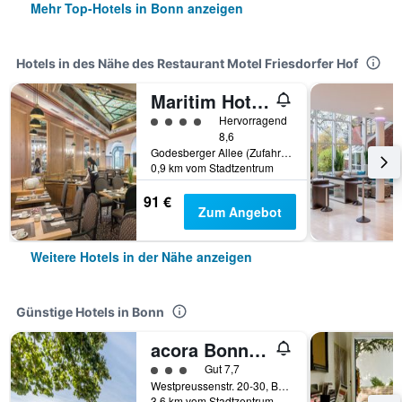
Mehr Top-Hotels in Bonn anzeigen
Hotels in des Nähe des Restaurant Motel Friesdorfer Hof
Maritim Hotel Bonn
Bewertungskategorie 4
Hervorragend
8,6
Godesberger Allee (Zufahrt: Kurt-Georg-Kiesinger Allee 1), Bonn, Bonn, Nordrhein-Westfalen, Deutschland
0,9 km vom Stadtzentrum
91 €
Zum Angebot
Weitere Hotels in der Nähe anzeigen
Günstige Hotels in Bonn
acora Bonn Living the City
Bewertungskategorie 3
Gut 7,7
Westpreussenstr. 20-30, Bonn, Nordrhein-Westfalen, Deutschland
3,6 km vom Stadtzentrum