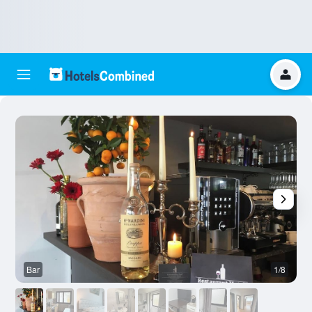
Bar
1/8