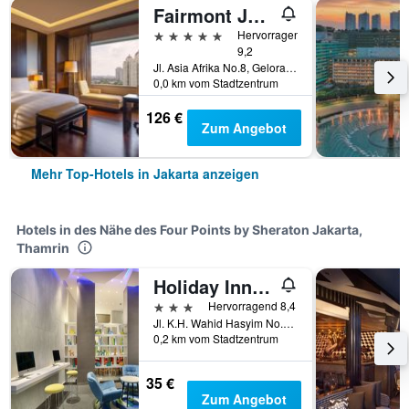
Fairmont Jakarta
5 Sterne
Hervorragend
9,2
Jl. Asia Afrika No.8, Gelora Bung Karno, Jakarta, Indonesien
0,0 km vom Stadtzentrum
126 €
Zum Angebot
Mehr Top-Hotels in Jakarta anzeigen
Hotels in des Nähe des Four Points by Sheraton Jakarta,
Thamrin
Holiday Inn Express Jakarta Wahid Hasyim By IHG
3 Sterne
Hervorragend 8,4
Jl. K.H. Wahid Hasyim No.123, Jakarta, Indonesien
0,2 km vom Stadtzentrum
35 €
Zum Angebot