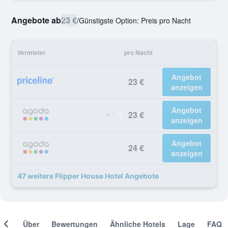
Angebote ab
23 €
/
Günstigste Option: Preis pro Nacht
Vermieter
pro Nacht
Angebot
23 €
anzeigen
Angebot
23 €
anzeigen
Angebot
24 €
anzeigen
47 weitere Flipper House Hotel Angebote
mer
Über
Bewertungen
Ähnliche Hotels
Lage
FAQ