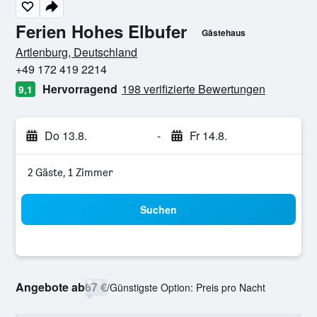
Ferien Hohes Elbufer
Gästehaus
Bewertungskategorie 0
Artlenburg, Deutschland
+49 172 419 2214
Hervorragend
198 verifizierte Bewertungen
9,1
Do 13.8.
-
Fr 14.8.
2 Gäste, 1 Zimmer
Suchen
Angebote ab
67 €
/
Günstigste Option: Preis pro Nacht