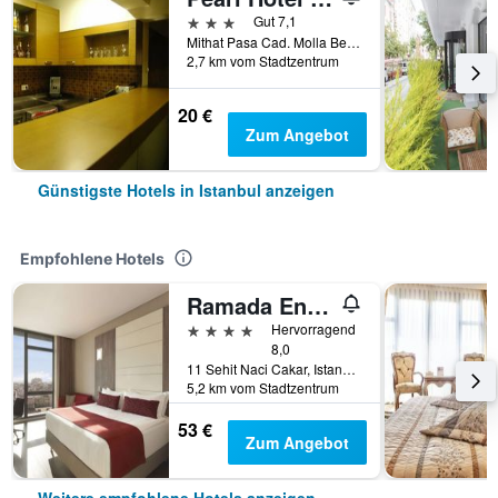
3 Sterne
Gut 7,1
Mithat Pasa Cad. Molla Bey Sok.No:10, Beyazit, Istanbul, Türkei
2,7 km vom Stadtzentrum
20 €
Zum Angebot
Günstigste Hotels in Istanbul anzeigen
Empfohlene Hotels
Ramada Encore by Wyndham Istanbul Bayrampasa
4 Sterne
Hervorragend
8,0
11 Sehit Naci Cakar, Istanbul, Türkei
5,2 km vom Stadtzentrum
53 €
Zum Angebot