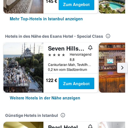
145 €
Zum Angebot
Mehr Top-Hotels in Istanbul anzeigen
Hotels in des Nähe des Esans Hotel - Special Class
Seven Hills Hotel
4 Sterne
Hervorragend
8,8
Cankurtaran Mah, Tevkifhane Sok. No:8, 8, Istanbul, Türkei
0,2 km vom Stadtzentrum
122 €
Zum Angebot
Weitere Hotels in der Nähe anzeigen
Günstige Hotels in Istanbul
Pearl Hotel Istanbul