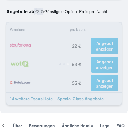
Angebote ab
22 €
/
Günstigste Option: Preis pro Nacht
Vermieter
pro Nacht
Angebot
22 €
anzeigen
Angebot
53 €
anzeigen
Angebot
55 €
anzeigen
14 weitere Esans Hotel - Special Class Angebote
mer
Über
Bewertungen
Ähnliche Hotels
Lage
FAQ