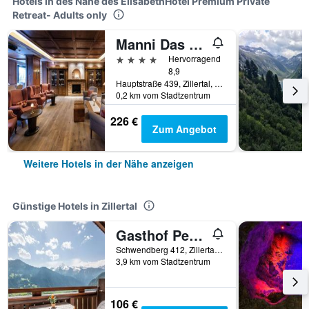
Hotels in des Nähe des ElisabethHotel Premium Private
Retreat- Adults only
Manni Das Hotel
4 Sterne
Hervorragend
8,9
Hauptstraße 439, Zillertal, Tirol, Österreich
0,2 km vom Stadtzentrum
226 €
Zum Angebot
Weitere Hotels in der Nähe anzeigen
Günstige Hotels in Zillertal
Gasthof Pension Berghof
Schwendberg 412, Zillertal, Tirol, Österreich
3,9 km vom Stadtzentrum
106 €