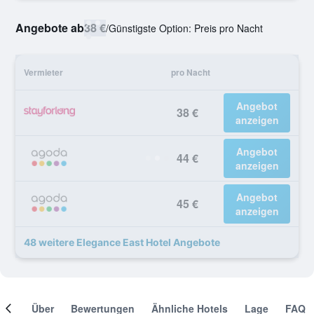
Angebote ab
38 €
/
Günstigste Option: Preis pro Nacht
Vermieter
pro Nacht
Angebot
38 €
anzeigen
Angebot
44 €
anzeigen
Angebot
45 €
anzeigen
48 weitere Elegance East Hotel Angebote
mer
Über
Bewertungen
Ähnliche Hotels
Lage
FAQ