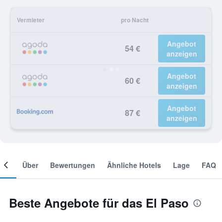
Vermieter
pro Nacht
Angebot
54 €
anzeigen
Angebot
60 €
anzeigen
Angebot
87 €
anzeigen
mer
Über
Bewertungen
Ähnliche Hotels
Lage
FAQ
Beste Angebote für das El Paso