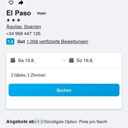
El Paso
Hotel
3 Sterne
Águilas, Spanien
+34 968 447 125
Gut
1.058 verifizierte Bewertungen
7,3
Sa 15.8.
-
So 16.8.
2 Gäste, 1 Zimmer
Suchen
Angebote ab
54 €
/
Günstigste Option: Preis pro Nacht