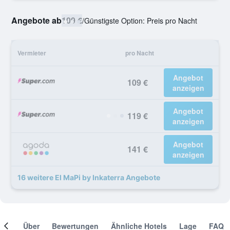
Angebote ab
109 €
/
Günstigste Option: Preis pro Nacht
Vermieter
pro Nacht
Angebot
109 €
anzeigen
Angebot
119 €
anzeigen
Angebot
141 €
anzeigen
16 weitere El MaPi by Inkaterra Angebote
mer
Über
Bewertungen
Ähnliche Hotels
Lage
FAQ