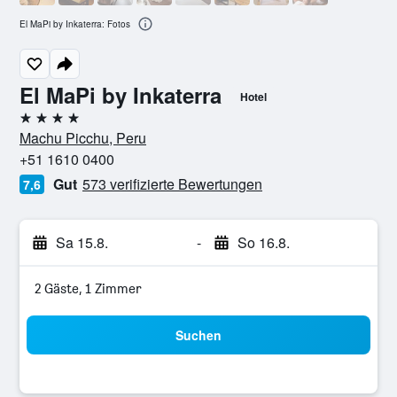
El MaPi by Inkaterra: Fotos
El MaPi by Inkaterra
Hotel
4 Sterne
Machu Picchu, Peru
+51 1610 0400
Gut
573 verifizierte Bewertungen
7,6
Sa 15.8.
-
So 16.8.
2 Gäste, 1 Zimmer
Suchen