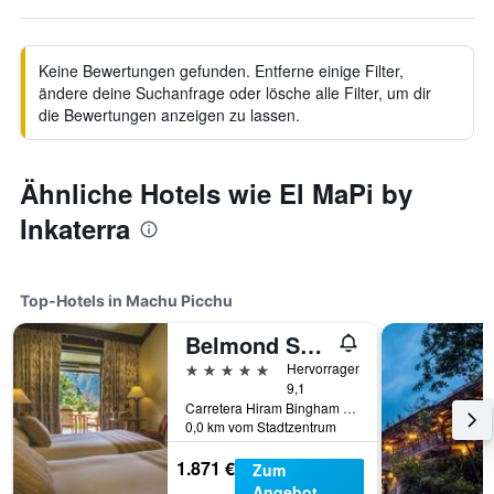
Keine Bewertungen gefunden. Entferne einige Filter,
ändere deine Suchanfrage oder lösche alle Filter, um dir
die Bewertungen anzeigen zu lassen.
Ähnliche Hotels wie El MaPi by
Inkaterra
Top-Hotels in Machu Picchu
Belmond Sanctuary Lodge
5 Sterne
Hervorragend
9,1
Carretera Hiram Bingham km 7.5, Machu Picchu, Cusco, Peru, Machu Picchu, Peru
0,0 km vom Stadtzentrum
1.871 €
Zum
Angebot