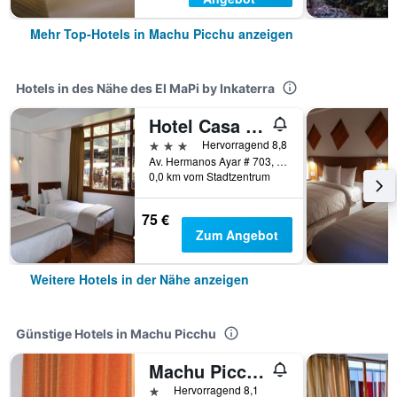
Mehr Top-Hotels in Machu Picchu anzeigen
Hotels in des Nähe des El MaPi by Inkaterra
Hotel Casa De Luz - Pequena Casita
3 Sterne
Hervorragend 8,8
Av. Hermanos Ayar # 703, Machu Picchu, Peru
0,0 km vom Stadtzentrum
75 €
Zum Angebot
Weitere Hotels in der Nähe anzeigen
Günstige Hotels in Machu Picchu
Machu Picchu Land
1 Stern
Hervorragend 8,1