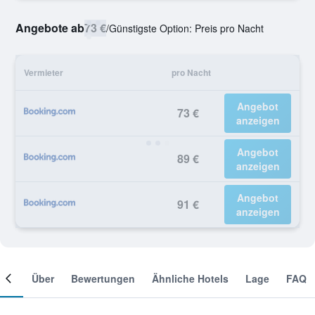
Angebote ab
73 €
/
Günstigste Option: Preis pro Nacht
Vermieter
pro Nacht
Angebot
73 €
anzeigen
Angebot
89 €
anzeigen
Angebot
91 €
anzeigen
mer
Über
Bewertungen
Ähnliche Hotels
Lage
FAQ