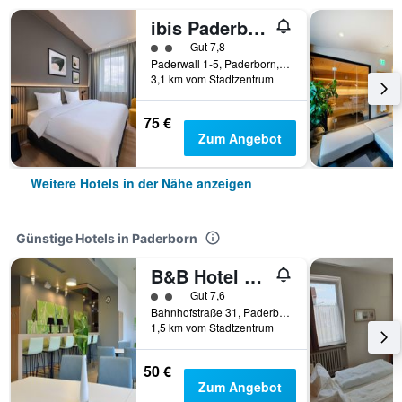
ibis Paderborn City
Bewertungskategorie 2
Gut 7,8
Paderwall 1-5, Paderborn, Nordrhein-Westfalen, Deutschland
3,1 km vom Stadtzentrum
75 €
Zum Angebot
Weitere Hotels in der Nähe anzeigen
Günstige Hotels in Paderborn
B&B Hotel Paderborn
Bewertungskategorie 2
Gut 7,6
Bahnhofstraße 31, Paderborn, Nordrhein-Westfalen, Deutschland
1,5 km vom Stadtzentrum
50 €
Zum Angebot