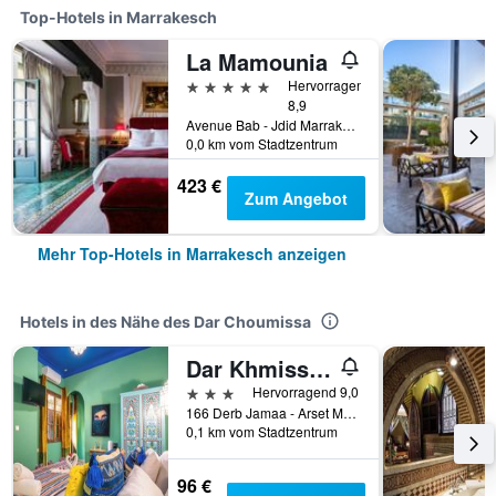
Top-Hotels in Marrakesch
La Mamounia
5 Sterne
Hervorragend
8,9
Avenue Bab - Jdid Marrakech 40 040 MA, Marrakesch, Marokko
0,0 km vom Stadtzentrum
423 €
Zum Angebot
Mehr Top-Hotels in Marrakesch anzeigen
Hotels in des Nähe des Dar Choumissa
Dar Khmissa Riad & Spa
3 Sterne
Hervorragend 9,0
166 Derb Jamaa - Arset Moussa Lakbira, Marrakesch, Marokko
0,1 km vom Stadtzentrum
96 €