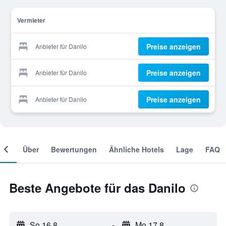
Vermieter
Preise anzeigen
Anbieter für Danilo
Preise anzeigen
Anbieter für Danilo
Preise anzeigen
Anbieter für Danilo
mer
Über
Bewertungen
Ähnliche Hotels
Lage
FAQ
Beste Angebote für das Danilo
So 16.8.
-
Mo 17.8.