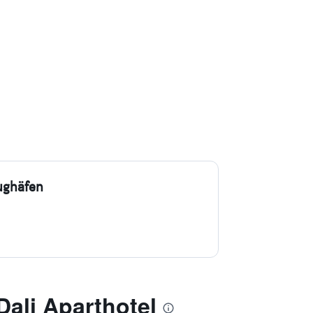
ughäfen
ali Aparthotel