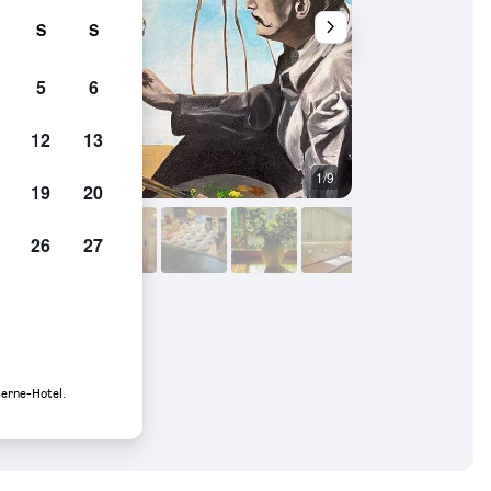
S
S
5
6
12
13
1/9
Sonstige
19
20
26
27
terne-Hotel.