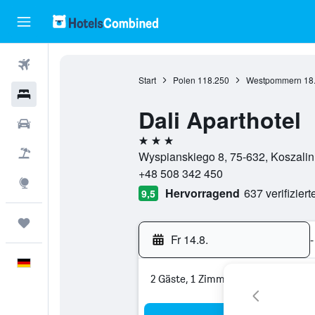
Flüge
Start
Polen
118.250
Westpommern
18
Hotels
Dali Aparthotel
Mietwagen
3 Sterne
Pauschalreisen
Wyspianskiego 8, 75-632, Koszali
+48 508 342 450
Explore
Hervorragend
637 verifizier
9,5
Trips
Fr 14.8.
-
Deutsch
2 Gäste, 1 Zimmer