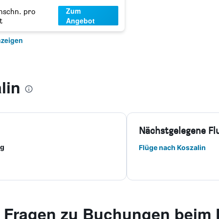
Zum
hschn. pro
Angebot
t
nzeigen
lin
Nächstgelegene Fl
ag
Flüge nach Koszalin
e Fragen zu Buchungen beim D