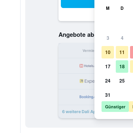
Suc
M
D
85 €
Angebote ab
/
Günstigste O
3
4
Vermieter
pr
10
11
17
18
24
25
31
1
Günstiger
6 weitere Dali Aparthotel Angebote