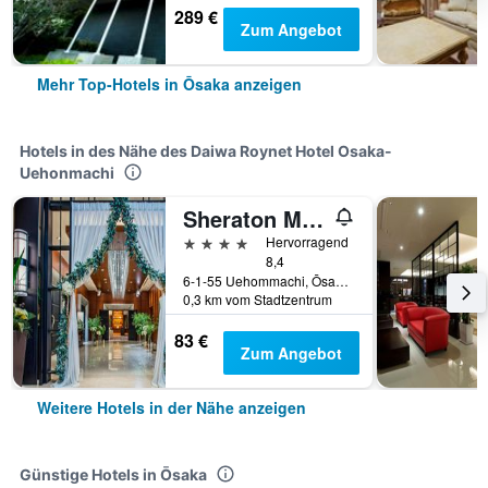
289 €
Zum Angebot
Mehr Top-Hotels in Ōsaka anzeigen
Hotels in des Nähe des Daiwa Roynet Hotel Osaka-
Uehonmachi
Sheraton Miyako Hotel Osaka
4 Sterne
Hervorragend
8,4
6-1-55 Uehommachi, Ōsaka, Japan
0,3 km vom Stadtzentrum
83 €
Zum Angebot
Weitere Hotels in der Nähe anzeigen
Günstige Hotels in Ōsaka