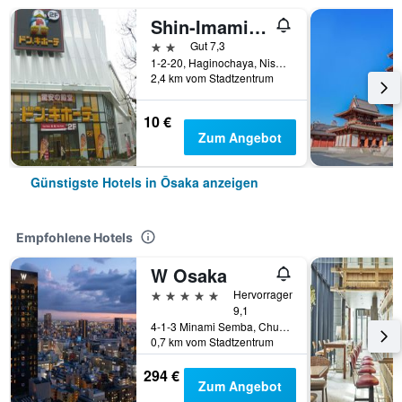
Shin-Imamiya Hotel
2 Sterne
Gut 7,3
1-2-20, Haginochaya, Nishinari, Ōsaka, Japan
2,4 km vom Stadtzentrum
10 €
Zum Angebot
Günstigste Hotels in Ōsaka anzeigen
Empfohlene Hotels
W Osaka
5 Sterne
Hervorragend
9,1
4-1-3 Minami Semba, Chuo-ku, Ōsaka, Japan
0,7 km vom Stadtzentrum
294 €
Zum Angebot