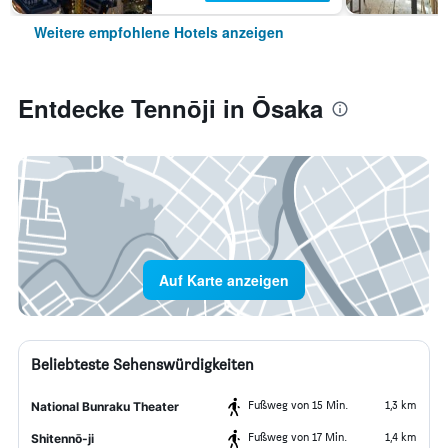
Weitere empfohlene Hotels anzeigen
Entdecke Tennōji in Ōsaka
Auf Karte anzeigen
Beliebteste Sehenswürdigkeiten
Fußweg von 15 Min.
1,3 km
National Bunraku Theater
Fußweg von 17 Min.
1,4 km
Shitennō-ji