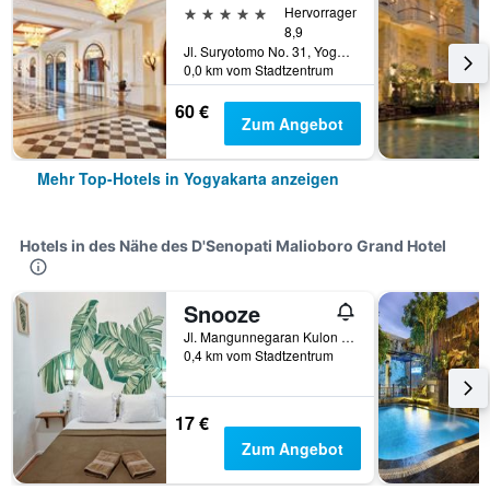
5 Sterne
Hervorragend
8,9
Jl. Suryotomo No. 31, Yogyakarta, Indonesien
0,0 km vom Stadtzentrum
60 €
Zum Angebot
Mehr Top-Hotels in Yogyakarta anzeigen
Hotels in des Nähe des D'Senopati Malioboro Grand Hotel
Snooze
Jl. Mangunnegaran Kulon No.9, Yogyakarta, Indonesien
0,4 km vom Stadtzentrum
17 €
Zum Angebot