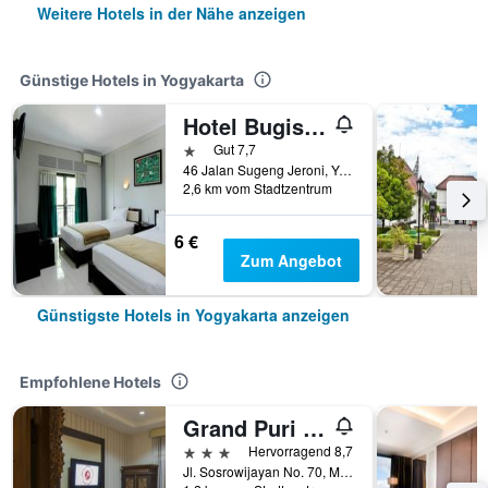
Weitere Hotels in der Nähe anzeigen
Günstige Hotels in Yogyakarta
Hotel Bugis Asri
1 Stern
Gut 7,7
46 Jalan Sugeng Jeroni, Yogyakarta, Indonesien
2,6 km vom Stadtzentrum
6 €
Zum Angebot
Günstigste Hotels in Yogyakarta anzeigen
Empfohlene Hotels
Grand Puri Saron Yogyakarta
3 Sterne
Hervorragend 8,7
Jl. Sosrowijayan No. 70, Malioboro, Yogyakarta, Indonesien