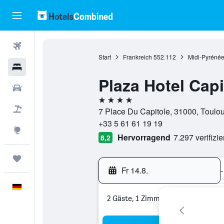
Flüge
Start
Frankreich
552.112
Midi-Pyréné
Hotels
Plaza Hotel Cap
Mietwagen
4 Sterne
Pauschalreisen
7 Place Du Capitole, 31000, Toulo
+33 5 61 61 19 19
Explore
Hervorragend
7.297 verifizi
8,2
Trips
Fr 14.8.
-
Deutsch
2 Gäste, 1 Zimmer