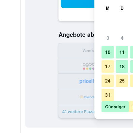
Suc
M
D
94 €
Angebote ab
/
Günstigste O
3
4
Vermieter
pr
10
11
17
18
24
25
31
1
Günstiger
41 weitere Plaza Hotel Capitole T