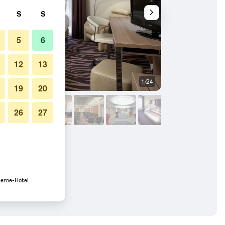
S
S
5
6
12
13
1/24
Sonstige
19
20
26
27
Fotos
terne-Hotel.