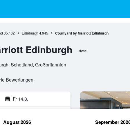
nd
35.432
Edinburgh
4.945
Courtyard by Marriott Edinburgh
rriott Edinburgh
Hotel
rgh, Schottland, Großbritannien
erte Bewertungen
Fr 14.8.
August 2026
September 202