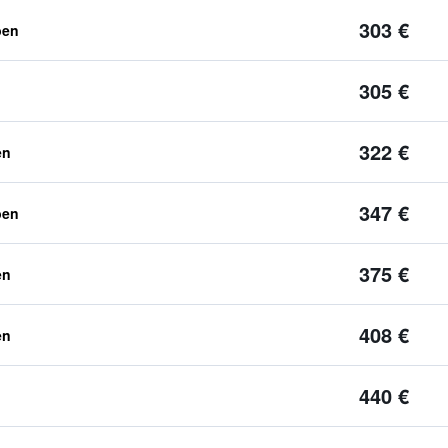
303 €
ben
305 €
322 €
en
347 €
ben
375 €
en
408 €
en
440 €