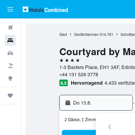
Flüge
Start
Großbritannien
314.761
Schottla
Hotels
Courtyard by Ma
Mietwagen
4 Sterne
Pauschalreisen
1-3 Baxters Place, EH1 3AF, Edinbu
+44 131 526 3778
Explore
Hervorragend
4.433 verifizi
8,5
Trips
Do 13.8.
-
2 Gäste, 1 Zimmer