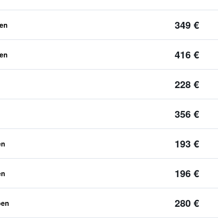
349 €
ben
416 €
ben
228 €
356 €
193 €
en
196 €
en
280 €
ben