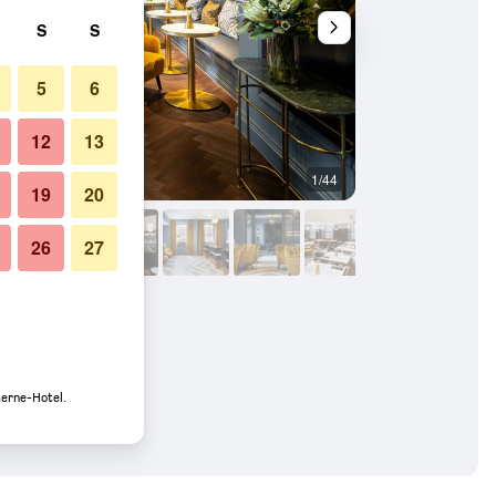
S
S
5
6
12
13
1/44
Restaurant
19
20
26
27
: Fotos
terne-Hotel.