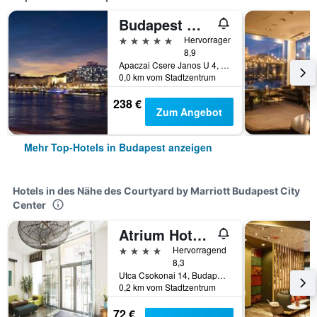
Budapest Marriott Hotel
5 Sterne
Hervorragend
8,9
Apaczai Csere Janos U 4, Budapest, Ungarn
0,0 km vom Stadtzentrum
238 €
Zum Angebot
Mehr Top-Hotels in Budapest anzeigen
Hotels in des Nähe des Courtyard by Marriott Budapest City
Center
Atrium Hotel by Mellow Mood Hotels
4 Sterne
Hervorragend
8,3
Utca Csokonai 14, Budapest, Ungarn
0,2 km vom Stadtzentrum
72 €