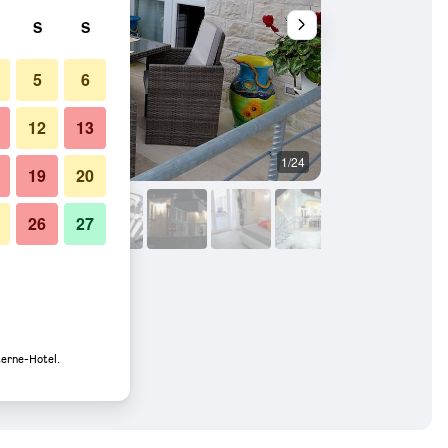
S
S
5
6
12
13
1/24
Sonstige
19
20
26
27
terne-Hotel.