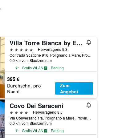
Villa Torre Bianca by Emily Hotels
5 Sterne
Hervorragend 9,3
Contrada Scattone 916, Polignano a Mare, Provinz Bari, Italien
0,0 km vom Stadtzentrum
Gratis WLAN
Parking
395 €
Zum
Durchschn. pro
Angebot
Nacht
Covo Dei Saraceni
4 Sterne
Hervorragend 8,5
Via Conversano 1/a, Polignano a Mare, Provinz Bari, Italien
0,0 km vom Stadtzentrum
Gratis WLAN
Parking