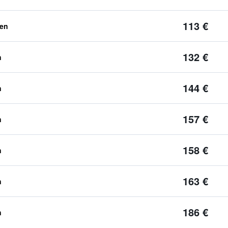
113 €
ben
132 €
n
144 €
n
157 €
n
158 €
n
163 €
n
186 €
n