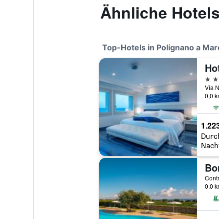
Ähnliche Hotel
Top-Hotels in Polignano a Mar
Ho
5 St
0,0 
1.22
Durc
Nach
0,0 