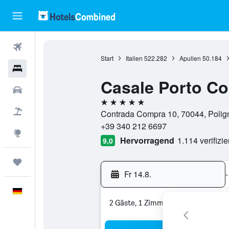
Flüge
Start
Italien
522.282
Apulien
50.184
Hotels
Casale Porto C
Mietwagen
5 Sterne
Pauschalreisen
Contrada Compra 10, 70044, Poligna
+39 340 212 6697
Explore
Hervorragend
1.114 verifizi
9,0
Trips
Fr 14.8.
-
Deutsch
2 Gäste, 1 Zimmer