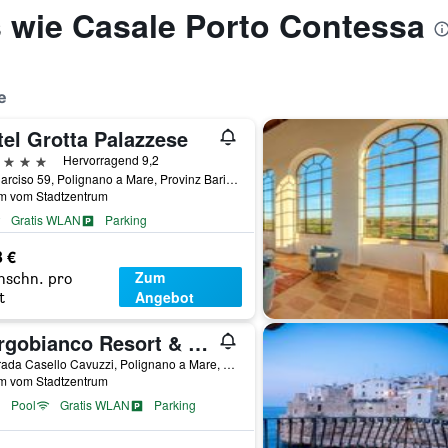
s wie Casale Porto Contessa
e
tel Grotta Palazzese
erne
Hervorragend 9,2
Via Narciso 59, Polignano a Mare, Provinz Bari, Italien
km vom Stadtzentrum
Gratis WLAN
Parking
3 €
Zum
hschn. pro
Angebot
t
Borgobianco Resort & Spa Polignano - MGallery Collection
Contrada Casello Cavuzzi, Polignano a Mare, Provinz Bari, Italien
km vom Stadtzentrum
Pool
Gratis WLAN
Parking