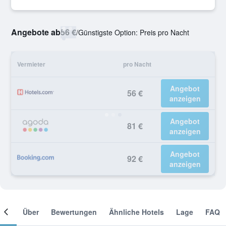
Angebote ab
56 €
/
Günstigste Option: Preis pro Nacht
Vermieter
pro Nacht
Angebot
56 €
anzeigen
Angebot
81 €
anzeigen
Angebot
92 €
anzeigen
mer
Über
Bewertungen
Ähnliche Hotels
Lage
FAQ