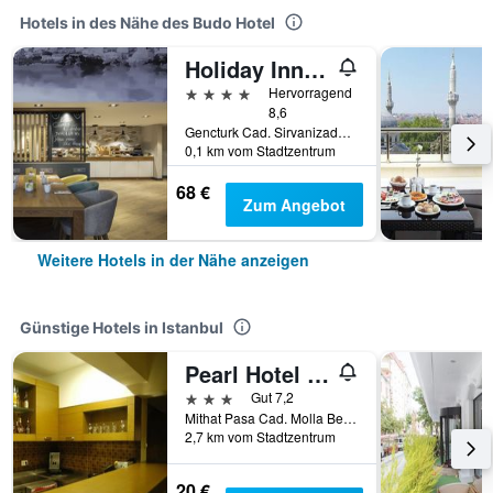
Hotels in des Nähe des Budo Hotel
Holiday Inn Istanbul - Old City By IHG
4 Sterne
Hervorragend
8,6
Gencturk Cad. Sirvanizade Sokak No. 5, Istanbul, Türkei
0,1 km vom Stadtzentrum
68 €
Zum Angebot
Weitere Hotels in der Nähe anzeigen
Günstige Hotels in Istanbul
Pearl Hotel Istanbul
3 Sterne
Gut 7,2
Mithat Pasa Cad. Molla Bey Sok.No:10, Beyazit, Istanbul, Türkei
2,7 km vom Stadtzentrum
20 €