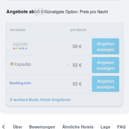
Angebote ab
50 €
/
Günstigste Option: Preis pro Nacht
Vermieter
pro Nacht
Angebot
50 €
anzeigen
Angebot
52 €
anzeigen
Angebot
52 €
anzeigen
5 weitere Budo Hotel Angebote
mer
Über
Bewertungen
Ähnliche Hotels
Lage
FAQ