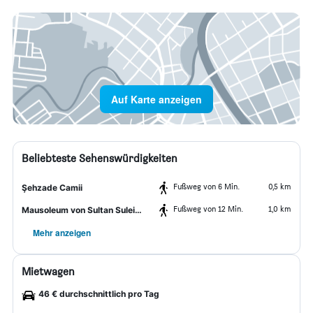
Auf Karte anzeigen
Beliebteste Sehenswürdigkeiten
Fußweg von 6 Min.
0,5 km
Şehzade Camii
Fußweg von 12 Min.
1,0 km
Mausoleum von Sultan Suleiman dem Prächtigen
Mehr anzeigen
Mietwagen
46 € durchschnittlich pro Tag