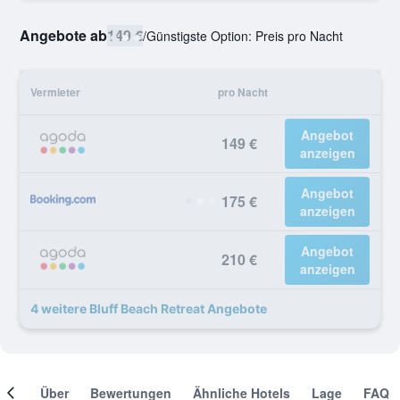
Angebote ab
149 €
/
Günstigste Option: Preis pro Nacht
Vermieter
pro Nacht
Angebot
149 €
anzeigen
Angebot
175 €
anzeigen
Angebot
210 €
anzeigen
4 weitere Bluff Beach Retreat Angebote
mer
Über
Bewertungen
Ähnliche Hotels
Lage
FAQ