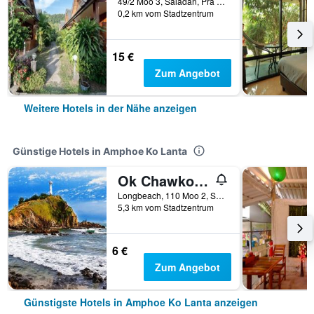
49/2 Moo 3, Saladan, Pra Ae Beach, Amphoe Ko Lanta, Thailand
0,2 km vom Stadtzentrum
15 €
Zum Angebot
Weitere Hotels in der Nähe anzeigen
Günstige Hotels in Amphoe Ko Lanta
Ok Chawkoh Bungalow
Longbeach, 110 Moo 2, Saladan, Amphoe Ko Lanta, Thailand
5,3 km vom Stadtzentrum
6 €
Zum Angebot
Günstigste Hotels in Amphoe Ko Lanta anzeigen