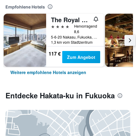
Empfohlene Hotels
The Royal Park Canvas Fukuoka Nakasu
4 Sterne
Hervorragend
8,6
5-6-20 Nakasu, Fukuoka, Japan
1,3 km vom Stadtzentrum
117 €
Zum Angebot
Weitere empfohlene Hotels anzeigen
Entdecke Hakata-ku in Fukuoka