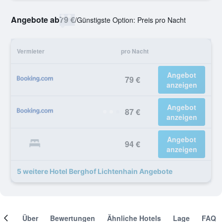
Angebote ab
79 €
/
Günstigste Option: Preis pro Nacht
Vermieter
pro Nacht
Angebot
79 €
anzeigen
Angebot
87 €
anzeigen
Angebot
94 €
anzeigen
5 weitere Hotel Berghof Lichtenhain Angebote
mer
Über
Bewertungen
Ähnliche Hotels
Lage
FAQ