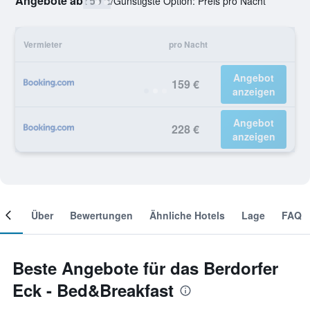
Angebote ab
159 €
/
Günstigste Option: Preis pro Nacht
Vermieter
pro Nacht
Angebot
159 €
anzeigen
Angebot
228 €
anzeigen
mer
Über
Bewertungen
Ähnliche Hotels
Lage
FAQ
Beste Angebote für das Berdorfer
Eck - Bed&Breakfast