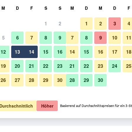
hen
M
D
F
S
S
M
D
M
D
F
1
2
1
2
3
4
5
6
7
8
9
7
8
9
10
11
12
13
14
15
16
14
15
16
17
18
Preise anzeigen
19
20
21
22
23
21
22
23
24
25
26
27
28
29
30
28
29
30
Preise anzeigen
Preise anzeigen
Durchschnittlich
Höher
Basierend auf Durchschnittspreisen für ein 3-S