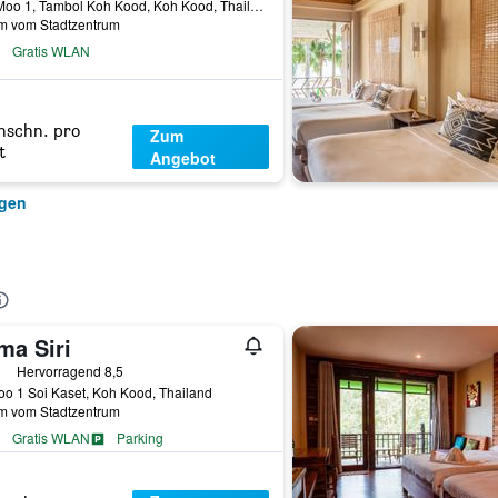
121 Moo 1, Tambol Koh Kood, Koh Kood, Thailand
km vom Stadtzentrum
Gratis WLAN
hschn. pro
Zum
t
Angebot
igen
ma Siri
erne
Hervorragend 8,5
o 1 Soi Kaset, Koh Kood, Thailand
km vom Stadtzentrum
Gratis WLAN
Parking