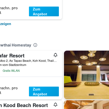
hschn. pro
Zum
t
Angebot
nzeigen
owthai Homestay
afar Resort
26/5 Moo 2, Ao Tapao Beach, Koh Kood, Thailand
km vom Stadtzentrum
Gratis WLAN
hschn. pro
Zum
t
Angebot
h Kood Beach Resort