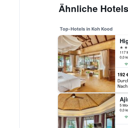
Ähnliche Hotel
Top-Hotels in Koh Kood
5 St
117 
0,0 
192 
Durc
Nach
Aji
5 Moo
0,0 