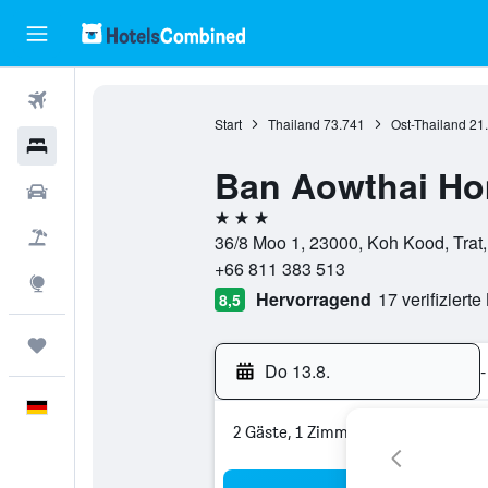
Flüge
Start
Thailand
73.741
Ost-Thailand
21
Hotels
Ban Aowthai Ho
Mietwagen
3 Sterne
Pauschalreisen
36/8 Moo 1, 23000, Koh Kood, Trat,
+66 811 383 513
Explore
Hervorragend
17 verifiziert
8,5
Trips
Do 13.8.
-
Deutsch
2 Gäste, 1 Zimmer