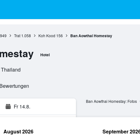
.949
Trat
1.058
Koh Kood
156
Ban Aowthai Homestay
mestay
Hotel
 Thailand
e Bewertungen
Ban Aowthai Homestay: Fotos
Fr 14.8.
August 2026
September 202