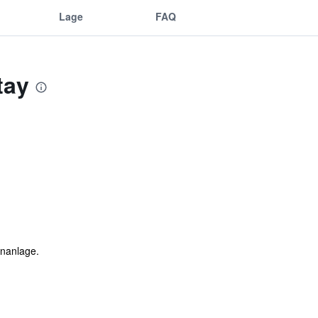
Lage
FAQ
tay
enanlage.