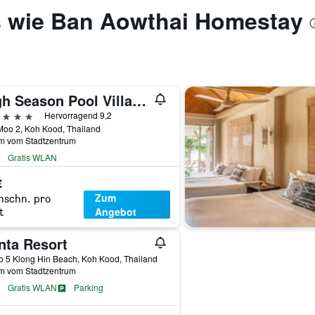
s wie Ban Aowthai Homestay
High Season Pool Villa & Spa
erne
Hervorragend 9,2
Moo 2, Koh Kood, Thailand
km vom Stadtzentrum
Gratis WLAN
€
Zum
hschn. pro
Angebot
t
nta Resort
 5 Klong Hin Beach, Koh Kood, Thailand
km vom Stadtzentrum
Gratis WLAN
Parking