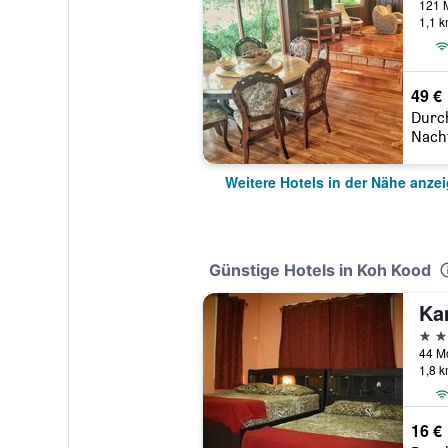
1,1 
49 €
Durc
Nach
Weitere Hotels in der Nähe anze
Günstige Hotels in Koh Kood
Ka
2 St
44 Mo
1,8 
16 €