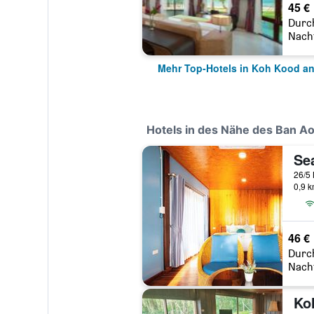
45 €
Durc
Nach
Mehr Top-Hotels in Koh Kood a
Hotels in des Nähe des Ban A
Se
0,9 
46 €
Durc
Nach
Ko