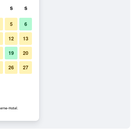
S
S
5
6
12
13
19
20
26
27
terne-Hotel.