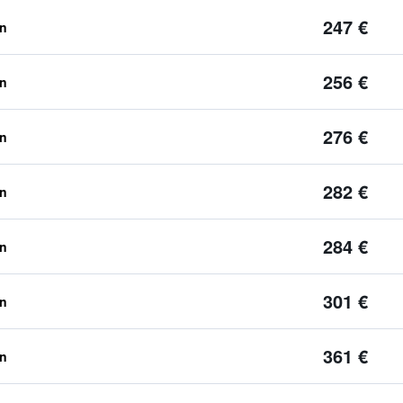
247 €
en
256 €
en
276 €
en
282 €
en
284 €
en
301 €
en
361 €
en