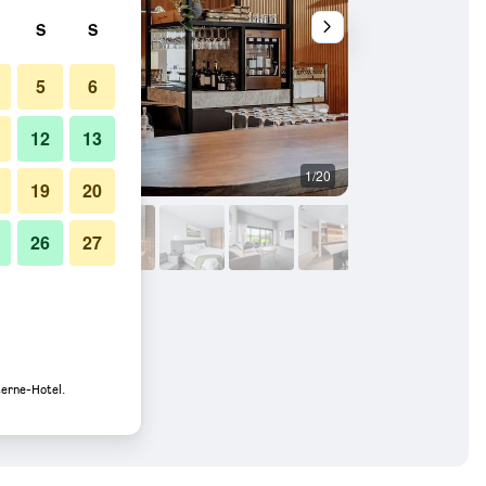
S
S
5
6
12
13
1/20
Bad
19
20
26
27
Fotos
terne-Hotel.