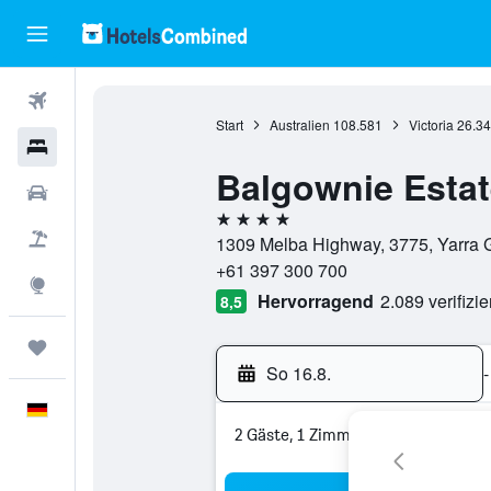
Flüge
Start
Australien
108.581
Victoria
26.3
Hotels
Balgownie Estat
Mietwagen
4 Sterne
Pauschalreisen
1309 Melba Highway, 3775, Yarra Gl
+61 397 300 700
Explore
Hervorragend
2.089 verifizi
8,5
Trips
So 16.8.
-
Deutsch
2 Gäste, 1 Zimmer