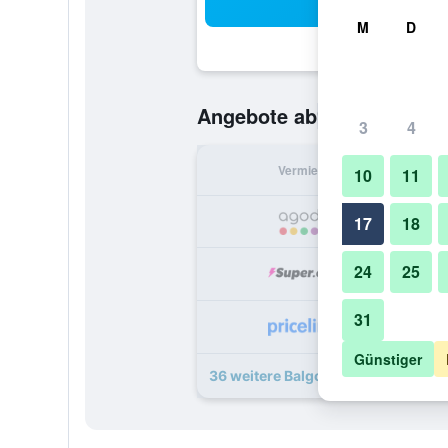
Suc
M
D
95 €
Angebote ab
/
Günstigste O
3
4
Vermieter
pr
10
11
17
18
24
25
1
31
1
Günstiger
36 weitere Balgownie Estate Yarra