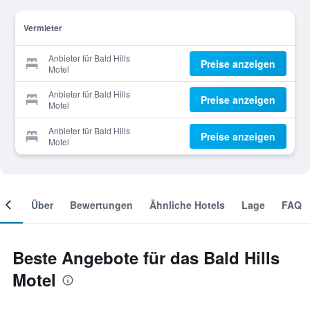
Vermieter
Anbieter für Bald Hills
Preise anzeigen
Motel
Anbieter für Bald Hills
Preise anzeigen
Motel
Anbieter für Bald Hills
Preise anzeigen
Motel
mer
Über
Bewertungen
Ähnliche Hotels
Lage
FAQ
Beste Angebote für das Bald Hills
Motel