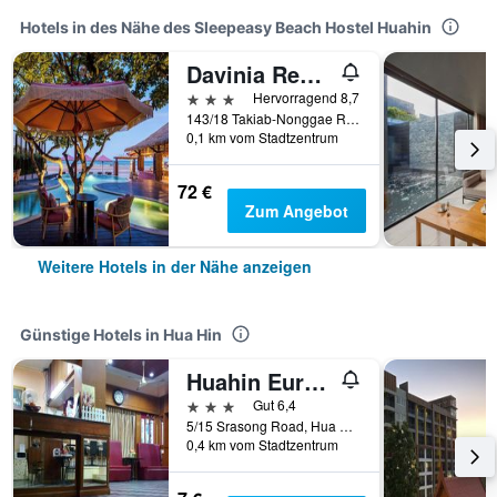
Hotels in des Nähe des Sleepeasy Beach Hostel Huahin
Davinia Resort Hua Hin
3 Sterne
Hervorragend 8,7
143/18 Takiab-Nonggae Road, Nong gae, Prachuabkirikhan, Hua Hin, Thailand
0,1 km vom Stadtzentrum
72 €
Zum Angebot
Weitere Hotels in der Nähe anzeigen
Günstige Hotels in Hua Hin
Huahin Euro City Hotel
3 Sterne
Gut 6,4
5/15 Srasong Road, Hua Hin, Thailand
0,4 km vom Stadtzentrum