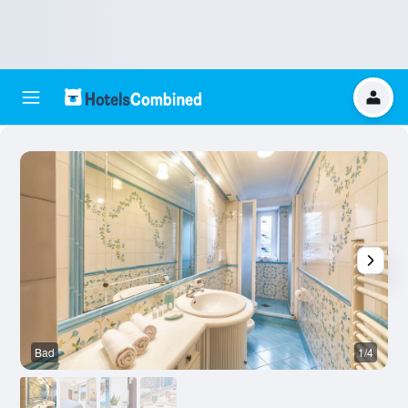
Bad
1/4