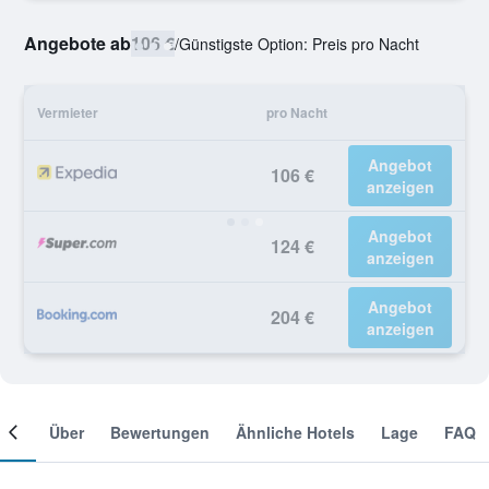
Angebote ab
106 €
/
Günstigste Option: Preis pro Nacht
Vermieter
pro Nacht
Angebot
106 €
anzeigen
Angebot
124 €
anzeigen
Angebot
204 €
anzeigen
mer
Über
Bewertungen
Ähnliche Hotels
Lage
FAQ