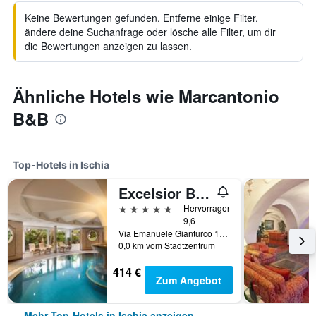
Keine Bewertungen gefunden. Entferne einige Filter,
ändere deine Suchanfrage oder lösche alle Filter, um dir
die Bewertungen anzeigen zu lassen.
Ähnliche Hotels wie Marcantonio
B&B
Top-Hotels in Ischia
Excelsior Belvedere Hotel & Spa
5 Sterne
Hervorragend
9,6
Via Emanuele Gianturco 19, Ischia, Provinz Neapel, Italien
0,0 km vom Stadtzentrum
414 €
Zum Angebot
Mehr Top-Hotels in Ischia anzeigen