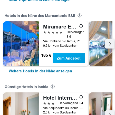
Hotels in des Nähe des Marcantonio B&B
Miramare E Castello
5 Sterne
Hervorragend
8,6
Via Pontiano 5-I, Ischia, Provinz Neapel, Italien
0,2 km vom Stadtzentrum
185 €
Zum Angebot
Weitere Hotels in der Nähe anzeigen
Günstige Hotels in Ischia
Hotel Internazionale
3 Sterne
Hervorragend 8,4
Via Acquedotto 33, Ischia, Provinz Neapel, Italien
2,0 km vom Stadtzentrum