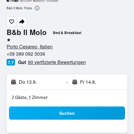
B&b Il Molo: Fotos
B&b Il Molo
Bed & Breakfast
1 Stern
Porto Cesareo, Italien
+39 389 092 3036
Gut
90 verifizierte Bewertungen
7,7
Do 13.8.
-
Fr 14.8.
2 Gäste, 1 Zimmer
Suchen