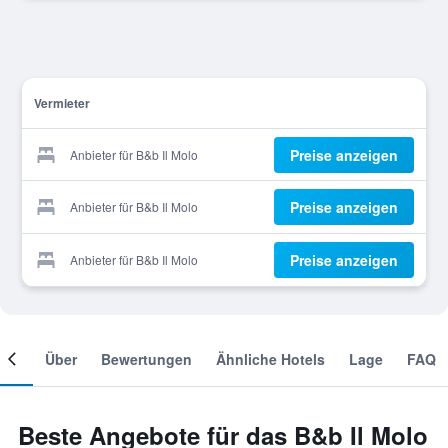
Vermieter
Preise anzeigen
Anbieter für B&b Il Molo
Preise anzeigen
Anbieter für B&b Il Molo
Preise anzeigen
Anbieter für B&b Il Molo
mer
Über
Bewertungen
Ähnliche Hotels
Lage
FAQ
Beste Angebote für das B&b Il Molo