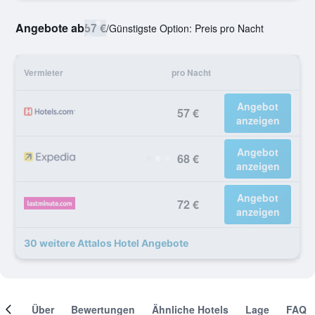
Angebote ab
57 €
/
Günstigste Option: Preis pro Nacht
Vermieter
pro Nacht
Angebot
57 €
anzeigen
Angebot
68 €
anzeigen
Angebot
72 €
anzeigen
30 weitere Attalos Hotel Angebote
mer
Über
Bewertungen
Ähnliche Hotels
Lage
FAQ