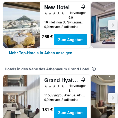
New Hotel
5 Sterne
Hervorragend
9,0
16 Filellinon St, Syntagma, Athen, Griechenland
0,0 km vom Stadtzentrum
269 €
Zum Angebot
Mehr Top-Hotels in Athen anzeigen
Hotels in des Nähe des Athenaeum Grand Hotel
Grand Hyatt Athens
5 Sterne
Hervorragend
8,1
115, Syngrou Avenue, Athen, Griechenland
0,2 km vom Stadtzentrum
181 €
Zum Angebot