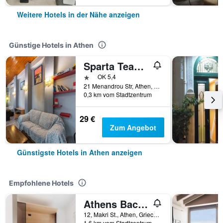
Weitere Hotels in der Nähe anzeigen
Günstige Hotels in Athen
Sparta Team Hotel - Hostel
1 Stern
OK 5,4
21 Menandrou Str, Athen, Griechenland
0,3 km vom Stadtzentrum
29 €
Zum Angebot
Günstigste Hotels in Athen anzeigen
Empfohlene Hotels
Athens Backpackers
12, Makri St., Athen, Griechenland
1,6 km vom Stadtzentrum