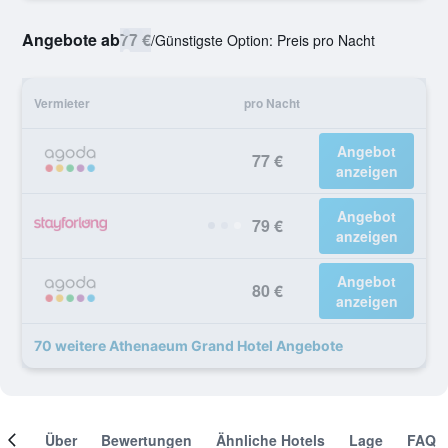
Angebote ab
77 €
/
Günstigste Option: Preis pro Nacht
Vermieter
pro Nacht
Angebot
77 €
anzeigen
Angebot
79 €
anzeigen
Angebot
80 €
anzeigen
70 weitere Athenaeum Grand Hotel Angebote
mer
Über
Bewertungen
Ähnliche Hotels
Lage
FAQ