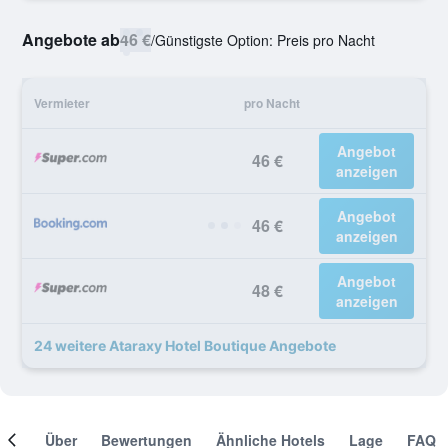
Angebote ab
46 €
/
Günstigste Option: Preis pro Nacht
Vermieter
pro Nacht
Angebot
46 €
anzeigen
Angebot
46 €
anzeigen
Angebot
48 €
anzeigen
24 weitere Ataraxy Hotel Boutique Angebote
mer
Über
Bewertungen
Ähnliche Hotels
Lage
FAQ