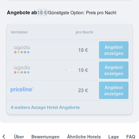
Angebote ab
18 €
/
Günstigste Option: Preis pro Nacht
Vermieter
pro Nacht
Angebot
18 €
anzeigen
Angebot
19 €
anzeigen
Angebot
23 €
anzeigen
4 weitere Asiago Hotel Angebote
mer
Über
Bewertungen
Ähnliche Hotels
Lage
FAQ