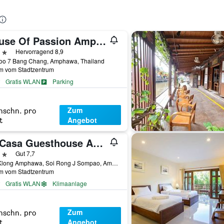
House Of Passion Amphawa
erne
Hervorragend 8,9
oo 7 Bang Chang, Amphawa, Thailand
km vom Stadtzentrum
Gratis WLAN
Parking
Zum
hschn. pro
Angebot
t
At Casa Guesthouse Amphawa
erne
Gut 7,7
353 Klong Amphawa, Soi Rong J Sompao, Amphawa, Thailand
km vom Stadtzentrum
Gratis WLAN
Klimaanlage
Zum
hschn. pro
Angebot
t