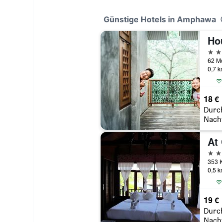
Günstige Hotels in Amphawa
3 St
62 M
0,7 
18 €
Durc
Nach
3 St
0,5 
19 €
Durc
Nach