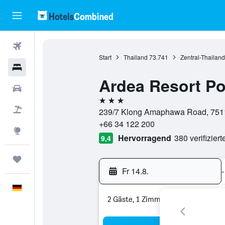
Flüge
Start
Thailand
73.741
Zentral-Thailand
Hotels
Ardea Resort Poo
Mietwagen
3 Sterne
Pauschalreisen
239/7 Klong Amaphawa Road, 751
+66 34 122 200
Explore
Hervorragend
380 verifizier
9,4
Trips
Fr 14.8.
-
Deutsch
2 Gäste, 1 Zimmer