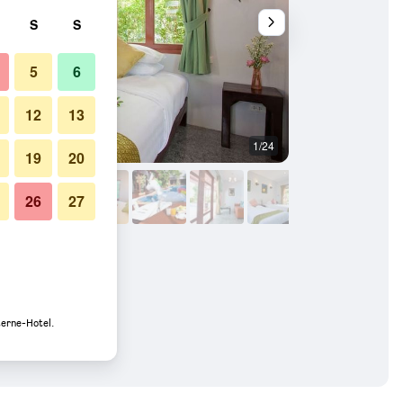
S
S
5
6
12
13
1/24
Pool
19
20
26
27
terne-Hotel.