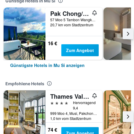
Günstige Hotels in Mu Si
Pak Chong/Kirirath Resort
57 Moo 5 Tambon Wangkata, Mu Si, Thailand
20,7 km vom Stadtzentrum
16 €
Zum Angebot
Günstigste Hotels in Mu Si anzeigen
Empfohlene Hotels
Thames Valley Khao Yai
4 Sterne
Hervorragend
9,4
999 Moo 4, Musi, Pakchong, Nakorn Ratchasima 30450, Mu Si, Thailand
1,0 km vom Stadtzentrum
74 €
Zum Angebot