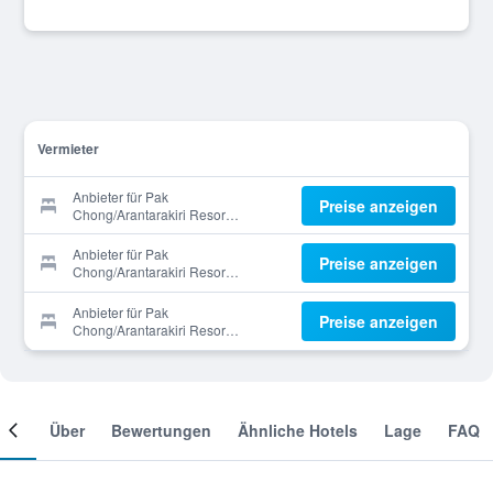
Vermieter
Anbieter für Pak
Preise anzeigen
Chong/Arantarakiri Resort
Khaoyai
Anbieter für Pak
Preise anzeigen
Chong/Arantarakiri Resort
Khaoyai
Anbieter für Pak
Preise anzeigen
Chong/Arantarakiri Resort
Khaoyai
mer
Über
Bewertungen
Ähnliche Hotels
Lage
FAQ