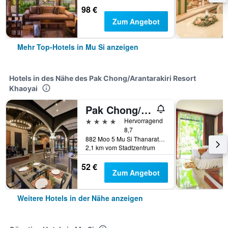
98 €
Zum Angebot
Mehr Top-Hotels in Mu Si anzeigen
Hotels in des Nähe des Pak Chong/Arantarakiri Resort
Khaoyai
Pak Chong/Le Monte Hotel Khao Yai
4 Sterne
Hervorragend
8,7
882 Moo 5 Mu Si Thanarat Rd, Mu Si, Thailand
2,1 km vom Stadtzentrum
52 €
Zum Angebot
Weitere Hotels in der Nähe anzeigen