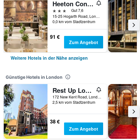
Heeton Concept Hotel - Kensington London
3 Sterne
Gut 7,6
15-25 Hogarth Road, London, Großbritannien
0,0 km vom Stadtzentrum
91 €
Zum Angebot
Weitere Hotels in der Nähe anzeigen
Günstige Hotels in London
Rest Up London - Hostel
172 New Kent Road, London, Großbritannien
2,5 km vom Stadtzentrum
38 €
Zum Angebot