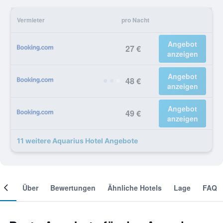
Vermieter
pro Nacht
Angebot
27 €
anzeigen
Angebot
48 €
anzeigen
Angebot
49 €
anzeigen
11 weitere Aquarius Hotel Angebote
mer
Über
Bewertungen
Ähnliche Hotels
Lage
FAQ