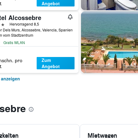
Angebot
t
tel Alcossebre
erne
Hervorragend 8,5
r Dels Murs, Alcossebre, Valencia, Spanien
km vom Stadtzentrum
Gratis WLAN
Zum
hschn. pro
Angebot
t
 anzeigen
sebre
gkeiten
Mietwagen