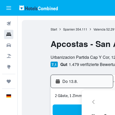
Flüge
Start
Spanien
354.111
Valencia
52.29
Hotels
Apcostas - San 
Mietwagen
Bewertungskategorie 0
Pauschalreisen
Urbanizacion Partida Cap Y Cor, 1
Gut
1.479 verifizierte Bewert
7,1
Explore
Do 13.8.
-
Trips
2 Gäste, 1 Zimmer
Deutsch
Suc