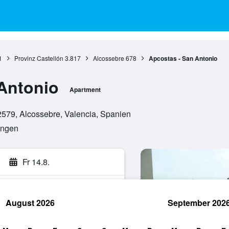
1
Provinz Castellón
3.817
Alcossebre
678
Apcostas - San Antonio
Antonio
Apartment
2579, Alcossebre, Valencia, Spanien
ungen
Fr 14.8.
August 2026
September 202
hen