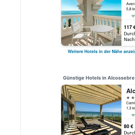
5,8 
117 
Durc
Nach
Weitere Hotels in der Nähe anze
Günstige Hotels in Alcossebre
Al
3 St
Cami 
1,3 
80 €
Durc