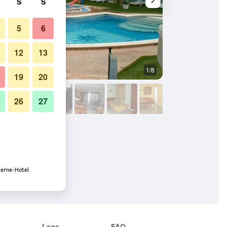
S
S
5
6
12
13
1/8
Sonstige
19
20
26
27
terne-Hotel.
Lage
FAQ