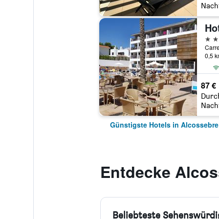
Nach
Ho
3 St
Carre
0,5 
87 €
Durc
Nach
Günstigste Hotels in Alcossebre
Entdecke Alcos
Beliebteste Sehenswürdi