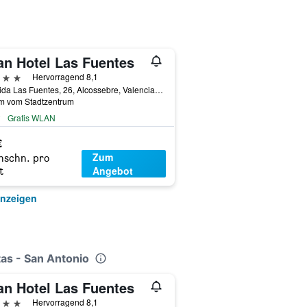
an Hotel Las Fuentes
erne
Hervorragend 8,1
Avenida Las Fuentes, 26, Alcossebre, Valencia, Spanien
km vom Stadtzentrum
Gratis WLAN
€
Zum
hschn. pro
Angebot
t
anzeigen
as - San Antonio
an Hotel Las Fuentes
erne
Hervorragend 8,1