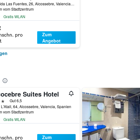
Avenida Las Fuentes, 26, Alcossebre, Valencia, Spanien
km vom Stadtzentrum
Gratis WLAN
€
Zum
hschn. pro
Angebot
t
igen
cocebre Suites Hotel
erne
Gut 6,5
L'Atall, 64, Alcossebre, Valencia, Spanien
km vom Stadtzentrum
Gratis WLAN
Zum
hschn. pro