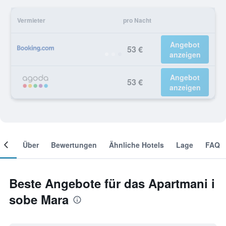
Vermieter
pro Nacht
Angebot
53 €
anzeigen
Angebot
53 €
anzeigen
mer
Über
Bewertungen
Ähnliche Hotels
Lage
FAQ
Beste Angebote für das Apartmani i
sobe Mara