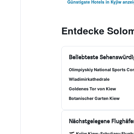
Günstigste Hotels in Kyjiw anze
Entdecke Solomi
Beliebteste Sehenswürdi
Olimpiyskiy National Sports C
Wladimirkathedrale
Goldenes Tor von Kiew
Botanischer Garten Kiew
Nächstgelegene Flughäfe
Kyjiw Kiew-Schuljany Flugh