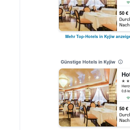
50 €
Durc
Nach
Mehr Top-Hotels in Kyjiw anzeig
Günstige Hotels in Kyjiw
Ho
4 St
Heroy
0,6 
50 €
Durc
Nach