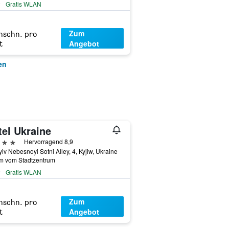
Gratis WLAN
Zum
hschn. pro
Angebot
t
en
tel Ukraine
erne
Hervorragend 8,9
iv Nebesnoyi Sotni Alley, 4, Kyjiw, Ukraine
km vom Stadtzentrum
Gratis WLAN
Zum
hschn. pro
Angebot
t