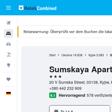
Flüge
Reisewarnung: Überprüfe vor dem Buchen die loka
Hotels
Mietwagen
Pauschalreisen
Start
Ukraine
19.838
Kyjiw
3.083
S
Explore
Sumskaya Apar
3 Sterne
Trips
20 V Sumska Street, 03138, Kyjiw, 
+380 442 232 909
Deutsch
Hervorragend
578 verifizier
9,1
Fr 14.8.
-