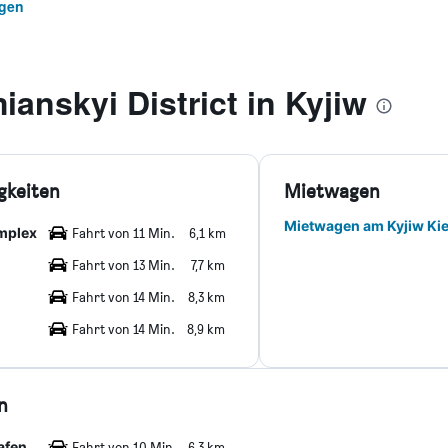
igen
anskyi District in Kyjiw
gkeiten
Mietwagen
Mietwagen am Kyjiw Ki
omplex
Fahrt von 11 Min.
6,1 km
Fahrt von 13 Min.
7,7 km
Fahrt von 14 Min.
8,3 km
Fahrt von 14 Min.
8,9 km
n
afen
Fahrt von 10 Min.
6,3 km