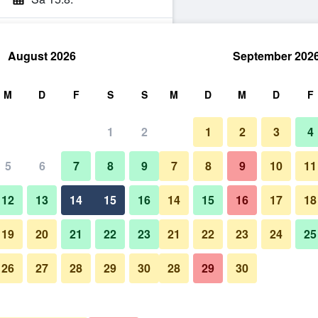
August 2026
September 202
hen
M
D
F
S
S
M
D
M
D
F
1
2
1
2
3
4
5
6
7
8
9
7
8
9
10
11
12
13
14
15
16
14
15
16
17
18
Preise anzeigen
19
20
21
22
23
21
22
23
24
25
26
27
28
29
30
28
29
30
Preise anzeigen
Preise anzeigen