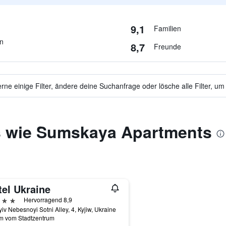
9,1
Familien
en
8,7
Freunde
ne einige Filter, ändere deine Suchanfrage oder lösche alle Filter, um
s wie Sumskaya Apartments
tel Ukraine
erne
Hervorragend 8,9
iv Nebesnoyi Sotni Alley, 4, Kyjiw, Ukraine
km vom Stadtzentrum