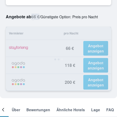
Angebote ab
66 €
/
Günstigste Option: Preis pro Nacht
Vermieter
pro Nacht
Angebot
66 €
anzeigen
Angebot
118 €
anzeigen
Angebot
200 €
anzeigen
mer
Über
Bewertungen
Ähnliche Hotels
Lage
FAQ