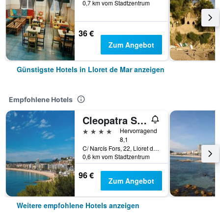
0,7 km vom Stadtzentrum
36 €
Zum Angebot
Günstigste Hotels in Lloret de Mar anzeigen
Empfohlene Hotels
Cleopatra Spa Hotel
4 Sterne
Hervorragend
8,1
C/ Narcís Fors, 22, Lloret de Mar, Katalonien, Spanien
0,6 km vom Stadtzentrum
96 €
Zum Angebot
Weitere empfohlene Hotels anzeigen