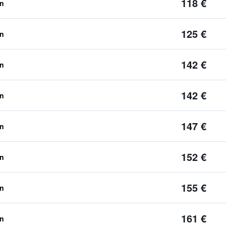
118 €
en
125 €
en
142 €
en
142 €
en
147 €
en
152 €
en
155 €
en
161 €
en