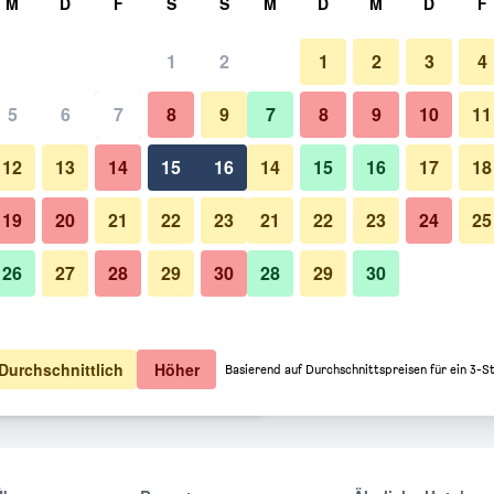
M
D
F
S
S
M
D
M
D
F
1
2
1
2
3
4
ption: Preis pro Nacht
5
6
7
8
9
7
8
9
10
11
o Nacht
12
13
14
15
16
14
15
16
17
18
72 €
Angebot anzeigen
19
20
21
22
23
21
22
23
24
25
26
27
28
29
30
28
29
30
73 €
Angebot anzeigen
85 €
Angebot anzeigen
Durchschnittlich
Höher
Basierend auf Durchschnittspreisen für ein 3-S
layazul Angebote