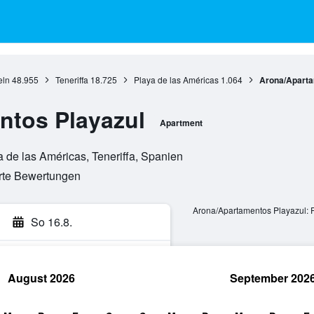
eln
48.955
Teneriffa
18.725
Playa de las Américas
1.064
Arona/Aparta
ntos Playazul
Apartment
a de las Américas, Teneriffa, Spanien
erte Bewertungen
Arona/Apartamentos Playazul: 
So 16.8.
August 2026
September 202
hen