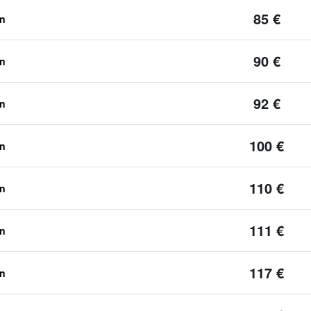
85 €
en
90 €
en
92 €
en
100 €
en
110 €
en
111 €
en
117 €
en