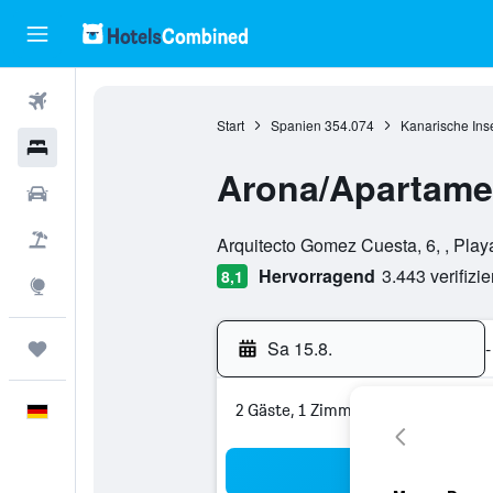
Flüge
Start
Spanien
354.074
Kanarische Ins
Hotels
Arona/Apartame
Mietwagen
Bewertungskategorie 0
Pauschalreisen
Arquitecto Gomez Cuesta, 6, , Play
Hervorragend
3.443 verifizi
8,1
Explore
Sa 15.8.
-
Trips
2 Gäste, 1 Zimmer
Deutsch
Suc