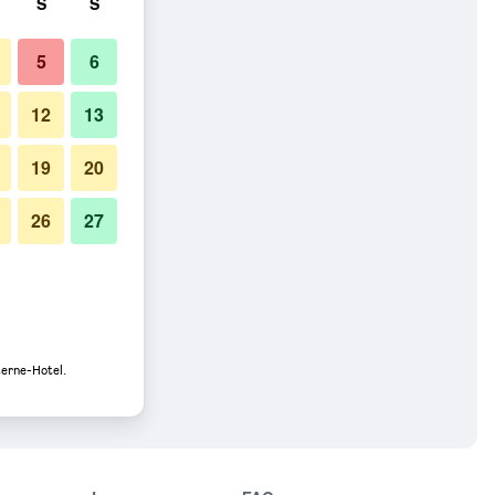
S
S
5
6
12
13
19
20
26
27
terne-Hotel.