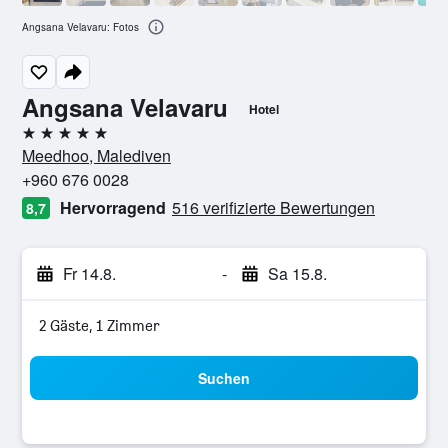
Angsana Velavaru: Fotos
Angsana Velavaru
Hotel
5 Sterne
Meedhoo, Malediven
+960 676 0028
Hervorragend
516 verifizierte Bewertungen
8,7
Fr 14.8.
-
Sa 15.8.
2 Gäste, 1 Zimmer
Suchen