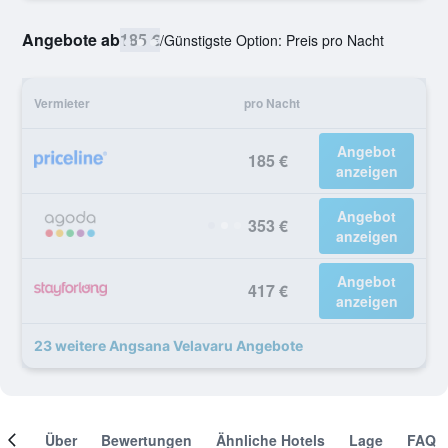
Angebote ab
185 €
/
Günstigste Option: Preis pro Nacht
Vermieter
pro Nacht
Angebot
185 €
anzeigen
Angebot
353 €
anzeigen
Angebot
417 €
anzeigen
23 weitere Angsana Velavaru Angebote
mer
Über
Bewertungen
Ähnliche Hotels
Lage
FAQ