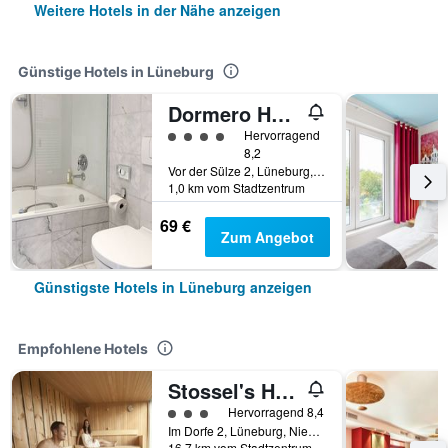
Weitere Hotels in der Nähe anzeigen
Günstige Hotels in Lüneburg
Dormero Hotel Bargenturm LÜneburg
Bewertungskategorie 4
Hervorragend
8,2
Vor der Sülze 2, Lüneburg, Niedersachsen, Deutschland
1,0 km vom Stadtzentrum
69 €
Zum Angebot
Günstigste Hotels in Lüneburg anzeigen
Empfohlene Hotels
Stossel's Hotel & Restaurant
Bewertungskategorie 3
Hervorragend 8,4
Im Dorfe 2, Lüneburg, Niedersachsen, Deutschland
16,7 km vom Stadtzentrum