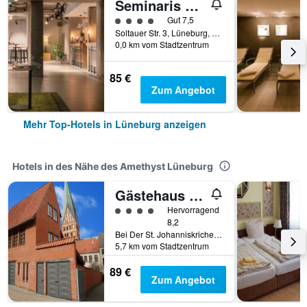
Seminaris Hotel Lüneburg
Bewertungskategorie 4
Gut 7,5
Soltauer Str. 3, Lüneburg, Niedersachsen, Deutschland
0,0 km vom Stadtzentrum
85 €
Zum Angebot
Mehr Top-Hotels in Lüneburg anzeigen
Hotels in des Nähe des Amethyst Lüneburg
Gästehaus am Wasserturm
Bewertungskategorie 4
Hervorragend
8,2
Bei Der St. Johanniskriche 5, Lüneburg, Niedersachsen, Deutschland
5,7 km vom Stadtzentrum
89 €
Zum Angebot