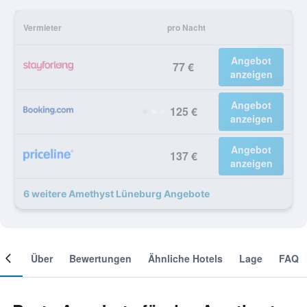
Vermieter
pro Nacht
Angebot
77 €
anzeigen
Angebot
125 €
anzeigen
Angebot
137 €
anzeigen
6 weitere Amethyst Lüneburg Angebote
mer
Über
Bewertungen
Ähnliche Hotels
Lage
FAQ